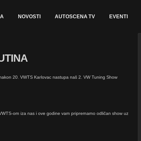
JA
NOVOSTI
AUTOSCENA TV
EVENTI
UTINA
ah nakon 20. VWTS Karlovac nastupa naš 2. VW Tuning Show
1. VWTS-om iza nas i ove godine vam pripremamo odličan show uz