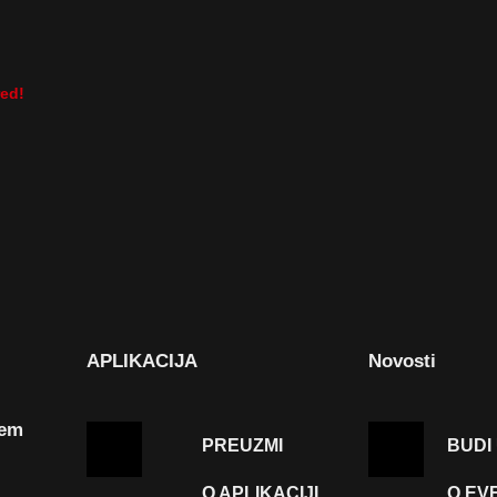
red!
APLIKACIJA
Novosti
tem
PREUZMI
BUDI
O APLIKACIJI
O EV