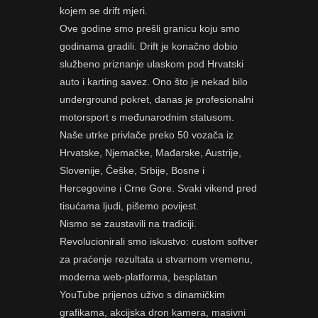
kojem se drift mjeri.
Ove godine smo prešli granicu koju smo
godinama gradili. Drift je konačno dobio
službeno priznanje ulaskom pod Hrvatski
auto i karting savez. Ono što je nekad bilo
underground pokret, danas je profesionalni
motorsport s međunarodnim statusom.
Naše utrke privlače preko 50 vozača iz
Hrvatske, Njemačke, Mađarske, Austrije,
Slovenije, Češke, Srbije, Bosne i
Hercegovine i Crne Gore. Svaki vikend pred
tisućama ljudi, pišemo povijest.
Nismo se zaustavili na tradiciji.
Revolucionirali smo iskustvo: custom softver
za praćenje rezultata u stvarnom vremenu,
moderna web-platforma, besplatan
YouTube prijenos uživo s dinamičkim
grafikama, akcijska dron kamera, masivni