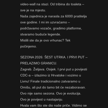
video-wall na stazi. Od tribina do toaleta –
sve je na mjestu.
Naša zajednica je narasla za 6000 pratitelja
ove godine. I mi im uzvraćamo –
podržavamo vozače, gradimo platforme,
stvaramo buduće legende.
Mislili ste da je ovo vrhunac? Tek
počinjemo.
SEZONA 2026: ŠEST UTRKA. I PRVI PUT –
PRELAZIMO GRANICU.
Zagreb. Željava. Osijek. I prvi put u povijesti
CDC-a – izlazimo iz Hrvatske i vozimo u
Livnu! Finale tradicionalno zatvaramo u
Omišu, ali put do tamo bit će nezaboravan.
Ovo nije samo sezona. Ovo je evolucija.
Ovo je povijest u nastajanju.
Hvala vam što ste dio naše priče. Vidimo se