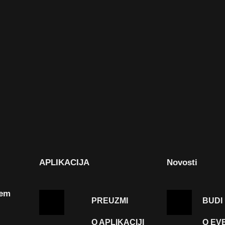
APLIKACIJA
Novosti
tem
PREUZMI
BUDI
O APLIKACIJI
O EV