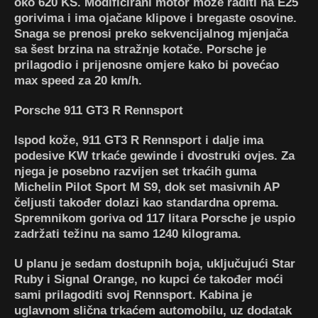
oko 620 KS. Modificirani motor može raditi na E25
gorivima i ima ojačane klipove i bregaste osovine.
Snaga se prenosi preko sekvencijalnog mjenjača
sa šest brzina na stražnje kotače. Porsche je
prilagodio i prijenosne omjere kako bi povećao
max speed za 20 km/h.
Porsche 911 GT3 R Rennsport
Ispod kože, 911 GT3 R Rennsport i dalje ima
podesive KW trkaće gewinde i dvostruki ovjes. Za
njega je posebno razvijen set trkaćih guma
Michelin Pilot Sport M S9, dok set masivnih AP
čeljusti također dolazi kao standardna oprema.
Spremnikom goriva od 117 litara Porsche je uspio
zadržati težinu na samo 1240 kilograma.
U planu je sedam dostupnih boja, uključujući Star
Ruby i Signal Orange, no kupci će također moći
sami prilagoditi svoj Rennsport.
Kabina je
uglavnom slična trkaćem automobilu, uz dodatak