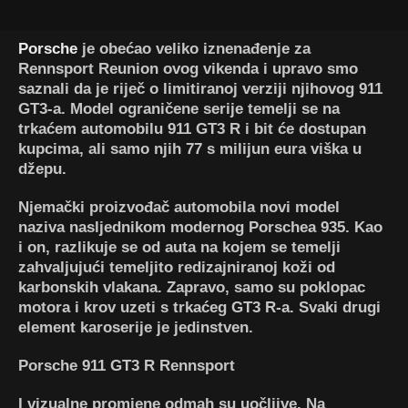
Porsche
je obećao veliko iznenađenje za
Rennsport Reunion
ovog vikenda i upravo smo
saznali da je riječ o limitiranoj verziji njihovog
911
GT3-a
.
Model ograničene serije temelji se na
trkaćem automobilu
911 GT3 R
i bit će
dostupan
kupcima, ali samo njih 77 s milijun eura viška u
džepu.
Njemački proizvođač automobila novi model
naziva nasljednikom modernog
Porschea 935
. Kao
i on, razlikuje se od auta na kojem se temelji
zahvaljujući temeljito redizajniranoj koži od
karbonskih vlakana. Zapravo, samo su poklopac
motora i krov uzeti s trkaćeg GT3 R-a. Svaki drugi
element karoserije je jedinstven.
Porsche 911 GT3 R Rennsport
I vizualne promjene odmah su uočljive. Na