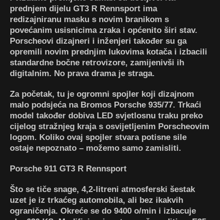
prednjem dijelu
GT3 R Rennsport
ima
redizajniranu masku s novim branikom s
povećanim usisnicima zraka i općenito širi stav.
Porscheovi
dizajneri i inženjeri također su ga
opremili novim prednjim lukovima kotača i izbacili
standardne bočne retrovizore, zamijenivši ih
digitalnim.
No prava drama je straga.
Za početak, tu je ogromni spojler koji dizajnom
malo podsjeća na Bromos Porsche 935/77. Trkaći
model također dobiva LED svjetlosnu traku preko
cijelog stražnjeg kraja s osvijetljenim Porscheovim
logom. Koliko ovaj spojler stvara potisne sile
ostaje nepoznato – možemo samo zamisliti.
Porsche 911 GT3 R Rennsport
Što se tiče snage, 4,2-litreni atmosferski šestak
uzet je iz trkaćeg automobila, ali bez ikakvih
ograničenja. Okreće se do 9400 o/min i izbacuje